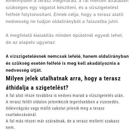
Amennyiben a terasz megmarad, a fal mentén általában
szükséges egy vágatot készíteni, és a vízszigetelést
felfelé folytonosítani. Ennek célja, hogy a terasz alatti
nedvesség ne tudjon oldalirányból a falazatba jutni.
A megfelelő kialakítás minden épületnél egyedi lehet,
de az alapelv ugyanaz:
A vízszigetelésnek nemcsak lefelé, hanem oldalirányban
és szükség esetén felfelé is meg kell akadályoznia a
nedvesség útját.
Milyen jelek utalhatnak arra, hogy a terasz
áthidalja a szigetelést?
A fal alsó része továbbra is nedves marad a vízszigetelés után.
A terasz felőli oldalon jelentkezik legerősebben a vizesedés.
Sókivirágzás vagy málló vakolat jelenik meg a terasz
csatlakozásánál.
A fal más részei már száradnak, de a terasz melletti szakasz
nem.