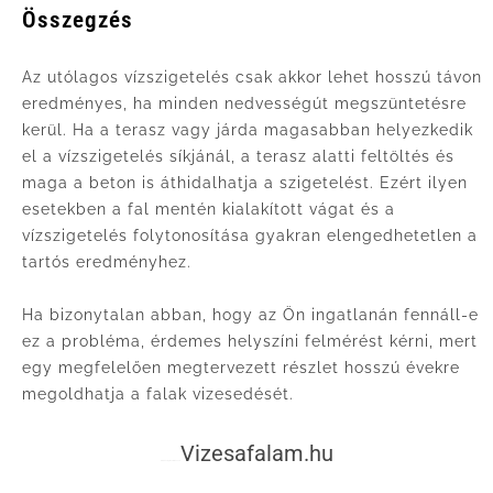
Összegzés
Az utólagos vízszigetelés csak akkor lehet hosszú távon
eredményes, ha minden nedvességút megszüntetésre
kerül. Ha a terasz vagy járda magasabban helyezkedik
el a vízszigetelés síkjánál, a terasz alatti feltöltés és
maga a beton is áthidalhatja a szigetelést. Ezért ilyen
esetekben a fal mentén kialakított vágat és a
vízszigetelés folytonosítása gyakran elengedhetetlen a
tartós eredményhez.
Ha bizonytalan abban, hogy az Ön ingatlanán fennáll-e
ez a probléma, érdemes helyszíni felmérést kérni, mert
egy megfelelően megtervezett részlet hosszú évekre
megoldhatja a falak vizesedését.
Vizesafalam.hu
© Minden jog fenntartva 2026