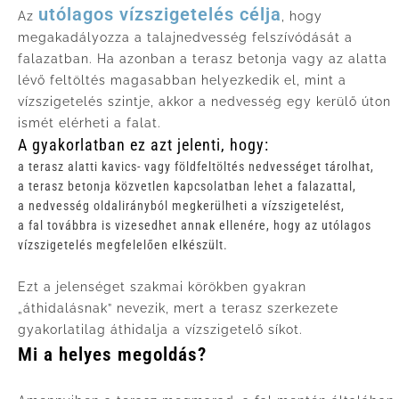
utólagos vízszigetelés célja
Az
, hogy
megakadályozza a talajnedvesség felszívódását a
falazatban. Ha azonban a terasz betonja vagy az alatta
lévő feltöltés magasabban helyezkedik el, mint a
vízszigetelés szintje, akkor a nedvesség egy kerülő úton
ismét elérheti a falat.
A gyakorlatban ez azt jelenti, hogy:
a terasz alatti kavics- vagy földfeltöltés nedvességet tárolhat,
a terasz betonja közvetlen kapcsolatban lehet a falazattal,
a nedvesség oldalirányból megkerülheti a vízszigetelést,
a fal továbbra is vizesedhet annak ellenére, hogy az utólagos
vízszigetelés megfelelően elkészült.
Ezt a jelenséget szakmai körökben gyakran
„áthidalásnak” nevezik, mert a terasz szerkezete
gyakorlatilag áthidalja a vízszigetelő síkot.
Mi a helyes megoldás?