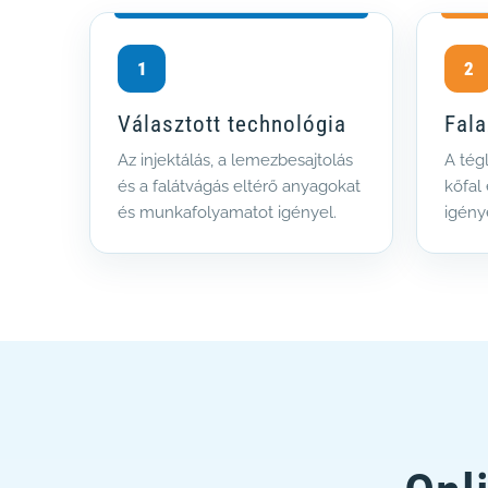
1
2
Választott technológia
Fala
Az injektálás, a lemezbesajtolás
A tég
és a falátvágás eltérő anyagokat
kőfal
és munkafolyamatot igényel.
igény