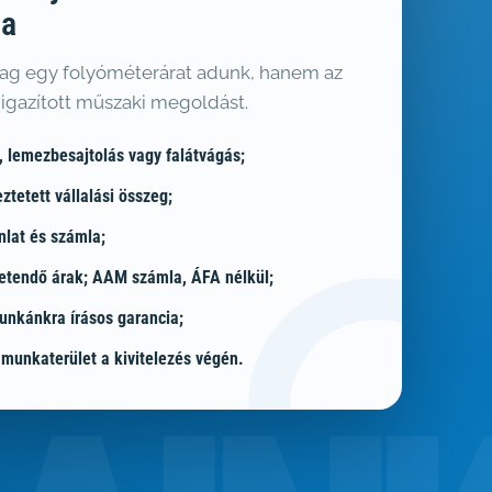
ia
ag egy folyóméterárat adunk, hanem az
 igazított műszaki megoldást.
s, lemezbesajtolás vagy falátvágás;
ztetett vállalási összeg;
nlat és számla;
izetendő árak; AAM számla, ÁFA nélkül;
nkánkra írásos garancia;
 munkaterület a kivitelezés végén.