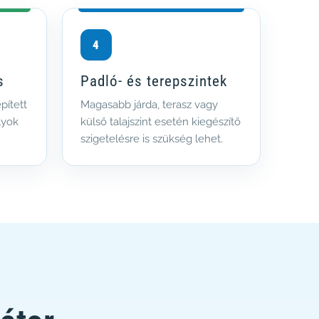
4
s
Padló- és terepszintek
pített
Magasabb járda, terasz vagy
lyok
külső talajszint esetén kiegészítő
szigetelésre is szükség lehet.