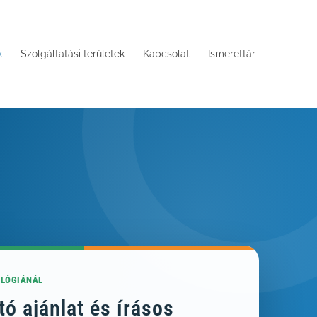
k
Szolgáltatási területek
Kapcsolat
Ismerettár
OLÓGIÁNÁL
tó ajánlat és írásos