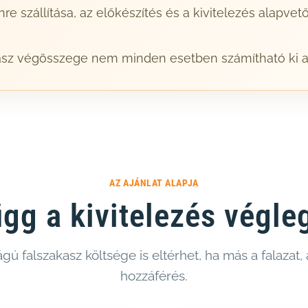
nre szállítása, az előkészítés és a kivitelezés alapve
kasz végösszege nem minden esetben számítható ki 
AZ AJÁNLAT ALAPJA
ügg a kivitelezés végle
ú falszakasz költsége is eltérhet, ha más a falazat,
hozzáférés.