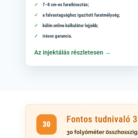
7–8 cm-es furatkiosztás;
a falvastagsághoz igazított furatmélység;
külön online kalkulátor lejjebb;
írásos garancia.
Az injektálás részletesen →
Fontos tudnivaló 
30
30 folyóméter összhosszig