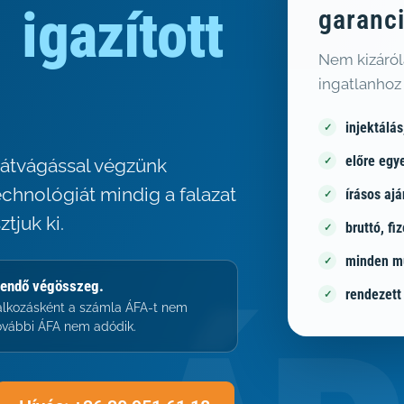
igazított
garanc
Nem kizáról
ingatlanhoz
injektálá
előre egye
alátvágással végzünk
echnológiát mindig a falazat
írásos ajá
tjuk ki.
bruttó, f
minden mu
etendő végösszeg.
rendezett
alkozásként a számla ÁFA-t nem
további ÁFA nem adódik.