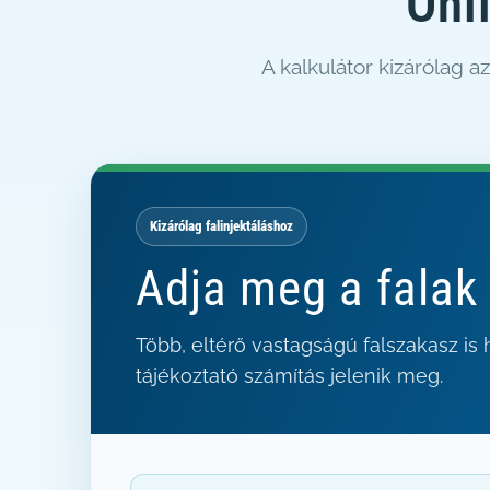
Onli
A kalkulátor kizárólag a
Kizárólag falinjektáláshoz
Adja meg a falak
Több, eltérő vastagságú falszakasz is 
tájékoztató számítás jelenik meg.