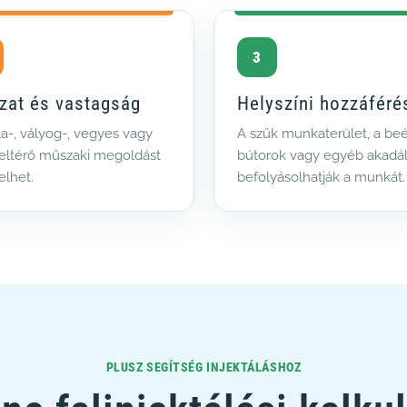
3
zat és vastagság
Helyszíni hozzáféré
la-, vályog-, vegyes vagy
A szűk munkaterület, a beé
 eltérő műszaki megoldást
bútorok vagy egyéb akadá
elhet.
befolyásolhatják a munkát.
PLUSZ SEGÍTSÉG INJEKTÁLÁSHOZ