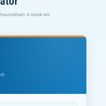
látor
 használható. A másik két
ett