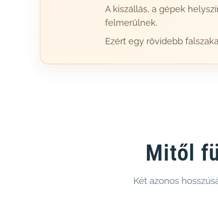
A kiszállás, a gépek helyszí
felmerülnek.
Ezért egy rövidebb falsza
Mitől f
Két azonos hosszúság