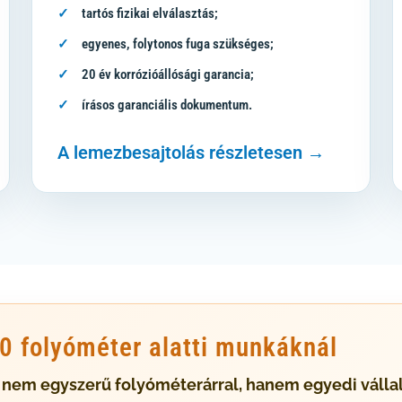
tartós fizikai elválasztás;
egyenes, folytonos fuga szükséges;
20 év korrózióállósági garancia;
írásos garanciális dokumentum.
A lemezbesajtolás részletesen →
30 folyóméter alatti munkáknál
 nem egyszerű folyóméterárral, hanem egyedi vállalá