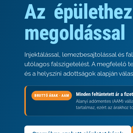
Az
épülethez
megoldással
Injektálással, lemezbesajtolással és f
utólagos falszigetelést. A megfelelő t
és a helyszíni adottságok alapján válasz
Minden feltüntetett ár a fiz
BRUTTÓ ÁRAK · AAM
Alanyi adómentes (AAM) váll
tartalmaz, ezért az árakhoz 