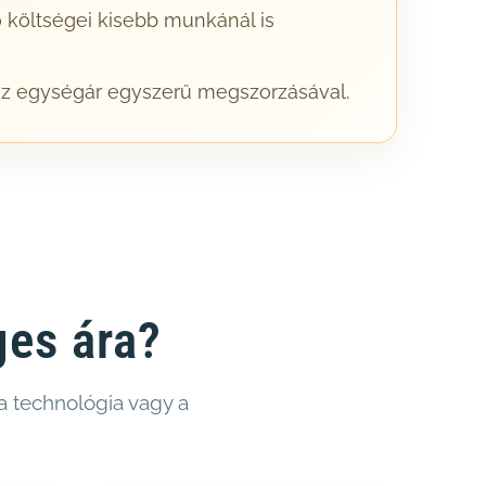
tő költségei kisebb munkánál is
az egységár egyszerű megszorzásával.
ges ára?
 a technológia vagy a