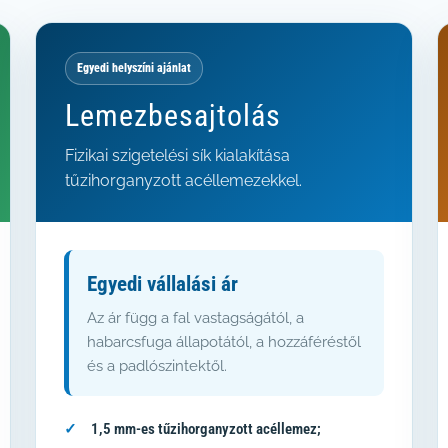
Egyedi helyszíni ajánlat
Lemezbesajtolás
Fizikai szigetelési sík kialakítása
tűzihorganyzott acéllemezekkel.
Egyedi vállalási ár
Az ár függ a fal vastagságától, a
habarcsfuga állapotától, a hozzáféréstől
és a padlószintektől.
1,5 mm-es tűzihorganyzott acéllemez;