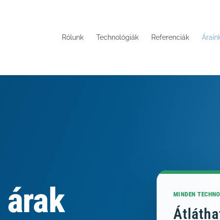
Rólunk
Technológiák
Referenciák
Árain
árak
MINDEN TECHN
Átlátha