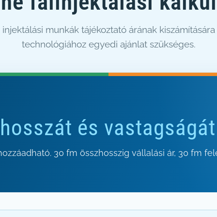
ne falinjektálási kalku
z injektálási munkák tájékoztató árának kiszámítására
technológiához egyedi ajánlat szükséges.
hosszát és vastagságát
hozzáadható. 30 fm összhosszig vállalási ár, 30 fm fel