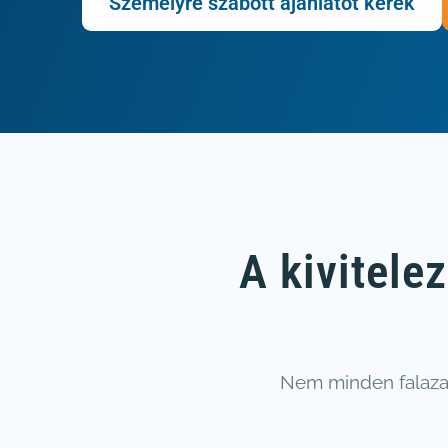
Személyre szabott ajánlatot kérek
A kivitele
Nem minden falazatn