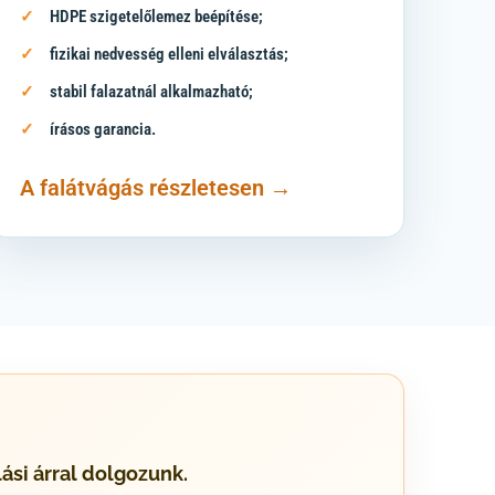
HDPE szigetelőlemez beépítése;
fizikai nedvesség elleni elválasztás;
stabil falazatnál alkalmazható;
írásos garancia.
A falátvágás részletesen →
si árral dolgozunk.