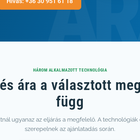
Hívás: +36 30 951 61 18
HÁROM ALKALMAZOTT TECHNOLÓGIA
zés ára a választott meg
függ
ál ugyanaz az eljárás a megfelelő. A technológiák 
szerepelnek az ajánlatadás során.