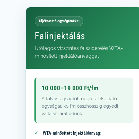
Tájékoztató egységárakkal
Falinjektálás
Utólagos vízszintes falszigetelés WTA-
minősített injektálóanyaggal.
10 000–19 000 Ft/fm
A falvastagságtól függő tájékoztató
egységár. 30 fm összhosszig egyedi
vállalási árat adunk.
WTA-minősített injektálóanyag;