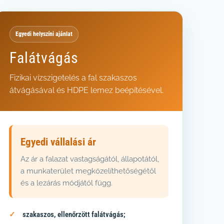
Egyedi helyszíni ajánlat
Falátvágás
Fizikai vízszigetelés a fal szakaszos
átvágásával és HDPE lemez beépítésével.
Egyedi vállalási ár
Az ár a falazat vastagságától, állapotától,
a munkaterület megközelíthetőségétől
és a lezárás módjától függ.
szakaszos, ellenőrzött falátvágás;