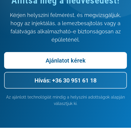
Állítsa meg a nedvesedést!
Kérjen helyszíni felmérést, és megvizsgáljuk,
hogy az injektálás, a lemezbesajtolás vagy a
falátvágás alkalmazható-e biztonságosan az
épületénél.
Ajánlatot kérek
Hívás: +36 30 951 61 18
Az ajánlott technológiát mindig a helyszíni adottságok alapján
választjuk ki.