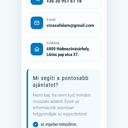
+36 30 951 61 18
E-mail
vizesafalam@gmail.com
Székhely
6800 Hódmezővásárhely,
Lőrinc pap utca 37.
Mi segíti a pontosabb
ajánlatot?
Nem baj, ha nem tud minden
műszaki adatot. Ezek az
információk azonban
felgyorsítják az egyeztetést:
az ingatlan települése;