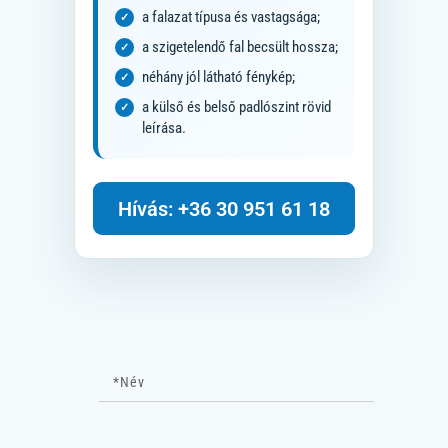
a falazat típusa és vastagsága;
a szigetelendő fal becsült hossza;
néhány jól látható fénykép;
a külső és belső padlószint rövid
leírása.
Hívás: +36 30 951 61 18