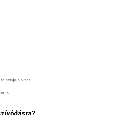
elszívja a vizet.
anánk.
.
lszívódásra?