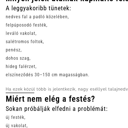
A leggyakoribb tünetek:
nedves fal a padló közelében,
felpúposodó festék,
leváló vakolat,
salétromos foltok,
penész,
dohos szag,
hideg falérzet,
elszíneződés 30–150 cm magasságban.
Ha ezek közül több is jelentkezik, nagy eséllyel talajned
Miért nem elég a festés?
Sokan próbálják elfedni a problémát:
új festék,
új vakolat,