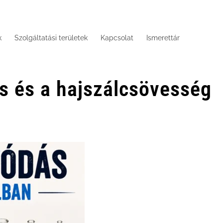
k
Szolgáltatási területek
Kapcsolat
Ismerettár
dás és a hajszálcsövesség