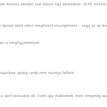
nban komoly károkat tud okozni egy épületben. Jó hír viszo
 épület alatt nincs megfelelő vízszigetelés – vagy az az é
an is megfigyelhetünk.
 papírban, pedig senki nem nyomja felfelé.
nyi apró pórusból áll. Ezek úgy működnek, mint rengeteg ap