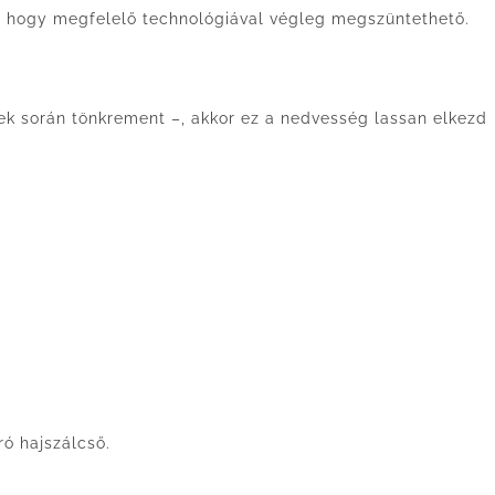
nt, hogy megfelelő technológiával végleg megszüntethető.
vek során tönkrement –, akkor ez a nedvesség lassan elkezd
ró hajszálcső.