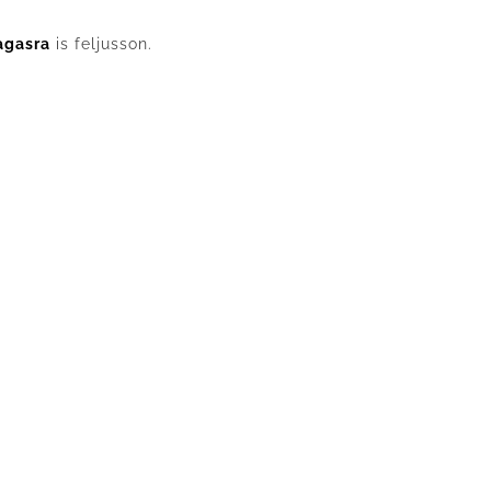
agasra
is feljusson.