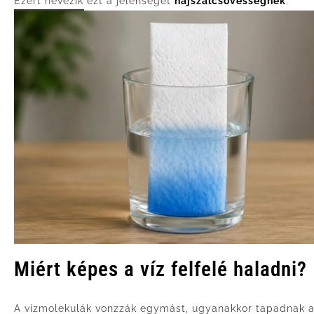
Ezért nevezik ezt a jelenséget
hajszálcsövességnek
.
Miért képes a víz felfelé haladni?
A vízmolekulák vonzzák egymást, ugyanakkor tapadnak a 