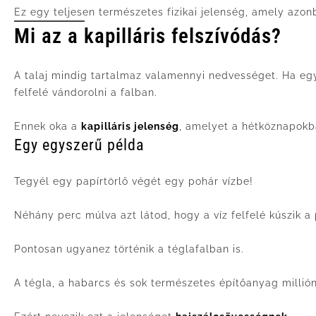
Ez egy teljesen természetes fizikai jelenség, amely azo
Mi az a kapilláris felszívódás?
A talaj mindig tartalmaz valamennyi nedvességet. Ha egy
felfelé vándorolni a falban.
Ennek oka a
kapilláris jelenség
, amelyet a hétköznapokb
Egy egyszerű példa
Tegyél egy papírtörlő végét egy pohár vízbe!
Néhány perc múlva azt látod, hogy a víz felfelé kúszik a
Pontosan ugyanez történik a téglafalban is.
A tégla, a habarcs és sok természetes építőanyag millió