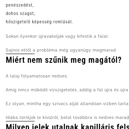
penészedést,
dohos szagot,
hőszigetelő képesség romlását.
Sokan ilyenkor újravakolják vagy kifestik a falat.
Sajnos ettől a probléma még ugyanúgy megmarad.
Miért nem szűnik meg magától?
A talaj folyamatosan nedves.
Amíg nincs működő vízszigetelés, addig a fal újra és újra f
Ez olyan, mintha egy szivacs alját állandóan vízben tart
Hiába töröljük le kívülről, belül továbbra is nedves marad
Milyen jelek utalnak kapilláris fe