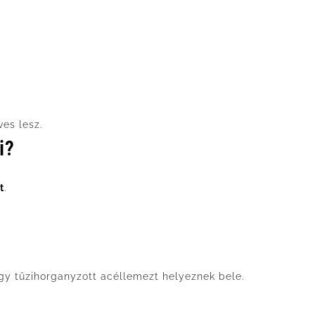
ves lesz.
i?
t
.
gy tűzihorganyzott acéllemezt helyeznek bele.