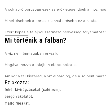
A sok apró pórusban ezek az erők elegendőek ahhoz, hogy
Minél kisebbek a pórusok, annál erősebb ez a hatás.
Ezért képes a talajból származó nedvesség folyamatosan 
Mi történik a falban?
A víz nem önmagában érkezik.
Magával hozza a talajban oldott sókat is.
Amikor a fal kiszárad, a víz elpárolog, de a só bent mara
Ez okozza:
fehér kivirágzásokat (salétrom),
pergő vakolatot,
málló fugákat,