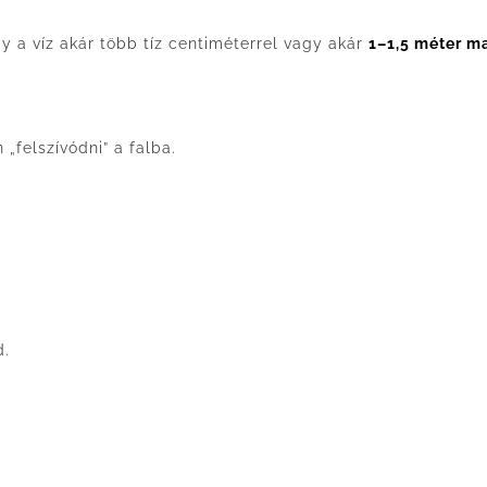
 a víz akár több tíz centiméterrel vagy akár
1–1,5 méter m
„felszívódni” a falba.
d.