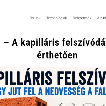
Rólunk
Technológiák
Referenciák
Árain
? – A kapilláris felszívó
érthetően