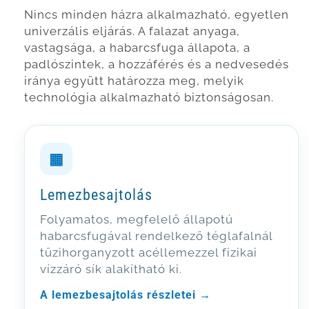
Nincs minden házra alkalmazható, egyetlen
univerzális eljárás. A falazat anyaga,
vastagsága, a habarcsfuga állapota, a
padlószintek, a hozzáférés és a nedvesedés
iránya együtt határozza meg, melyik
technológia alkalmazható biztonságosan.
▦
Lemezbesajtolás
Folyamatos, megfelelő állapotú
habarcsfugával rendelkező téglafalnál
tűzihorganyzott acéllemezzel fizikai
vízzáró sík alakítható ki.
A lemezbesajtolás részletei →