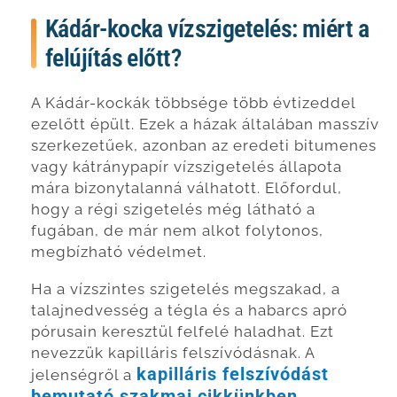
Kádár-kocka vízszigetelés: miért a
felújítás előtt?
A Kádár-kockák többsége több évtizeddel
ezelőtt épült. Ezek a házak általában masszív
szerkezetűek, azonban az eredeti bitumenes
vagy kátránypapír vízszigetelés állapota
mára bizonytalanná válhatott. Előfordul,
hogy a régi szigetelés még látható a
fugában, de már nem alkot folytonos,
megbízható védelmet.
Ha a vízszintes szigetelés megszakad, a
talajnedvesség a tégla és a habarcs apró
pórusain keresztül felfelé haladhat. Ezt
nevezzük kapilláris felszívódásnak. A
kapilláris felszívódást
jelenségről a
bemutató szakmai cikkünkben