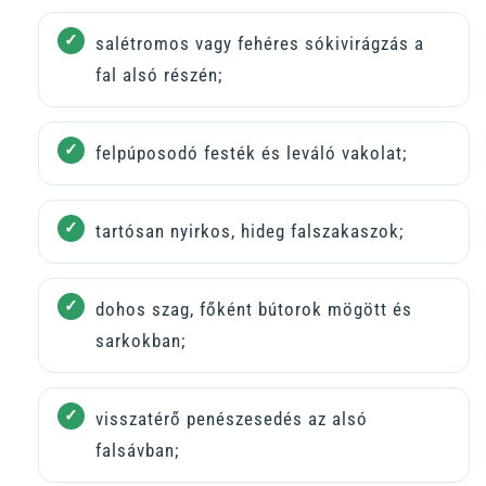
salétromos vagy fehéres sókivirágzás a
fal alsó részén;
felpúposodó festék és leváló vakolat;
tartósan nyirkos, hideg falszakaszok;
dohos szag, főként bútorok mögött és
sarkokban;
visszatérő penészesedés az alsó
falsávban;