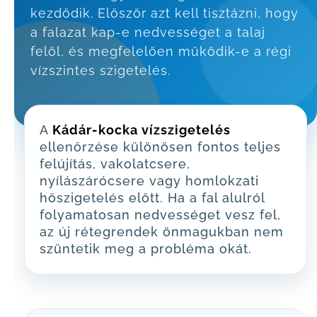
kezdődik. Először azt kell tisztázni, hogy
a falazat kap-e nedvességet a talaj
felől, és megfelelően működik-e a régi
vízszintes szigetelés.
A
Kádár-kocka vízszigetelés
ellenőrzése különösen fontos teljes
felújítás, vakolatcsere,
nyílászárócsere vagy homlokzati
hőszigetelés előtt. Ha a fal alulról
folyamatosan nedvességet vesz fel,
az új rétegrendek önmagukban nem
szüntetik meg a probléma okát.