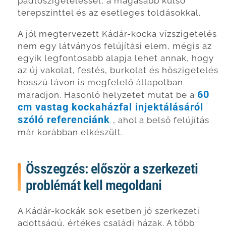
padlószigeteléssel, a magasabb külső
terepszinttel és az esetleges toldásokkal.
A jól megtervezett Kádár-kocka vízszigetelés
nem egy látványos felújítási elem, mégis az
egyik legfontosabb alapja lehet annak, hogy
az új vakolat, festés, burkolat és hőszigetelés
hosszú távon is megfelelő állapotban
60
maradjon. Hasonló helyzetet mutat be a
cm vastag kockaházfal injektálásáról
szóló referenciánk
, ahol a belső felújítás
már korábban elkészült.
Összegzés: először a szerkezeti
problémát kell megoldani
A Kádár-kockák sok esetben jó szerkezeti
adottságú, értékes családi házak. A több