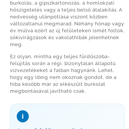
burkolás, a gipszkartonozás, a homlokzati
hőszigetelés vagy a teljes belső átalakítás. A
nedvesség utánpótlása viszont közben
változatlanul megmarad. Néhány hónap vagy
év múlva ezért az új felületeken ismét foltok,
sókivirágzások és vakolathibák jelenhetnek
meg.
Ez olyan, mintha egy teljes fürdőszoba-
felújítás során a régi, bizonytalan állapotú
vízvezetékeket a falban hagynánk. Lehet,
hogy egy ideig nem okoznak gondot, de a
hiba később már az elkészült burkolat
megbontásával javítható csak.