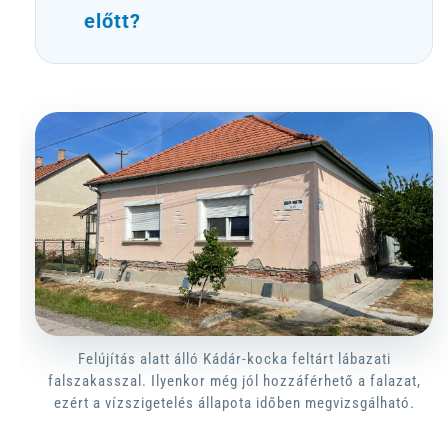
előtt?
Felújítás alatt álló Kádár-kocka feltárt lábazati
falszakasszal. Ilyenkor még jól hozzáférhető a falazat,
ezért a vízszigetelés állapota időben megvizsgálható.