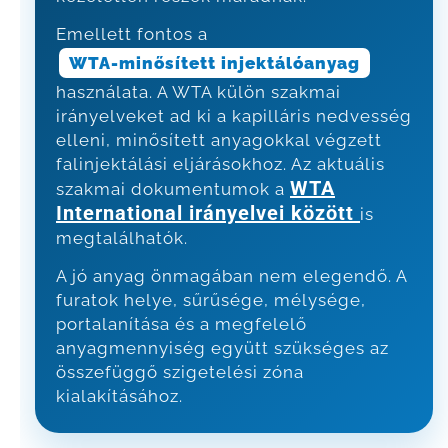
Emellett fontos a
WTA-minősített injektálóanyag
használata. A WTA külön szakmai
irányelveket ad ki a kapilláris nedvesség
elleni, minősített anyagokkal végzett
falinjektálási eljárásokhoz. Az aktuális
WTA
szakmai dokumentumok a
International irányelvei között
is
megtalálhatók.
A jó anyag önmagában nem elegendő. A
furatok helye, sűrűsége, mélysége,
portalanítása és a megfelelő
anyagmennyiség együtt szükséges az
összefüggő szigetelési zóna
kialakításához.