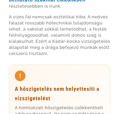
részletesebben is írunk.
A vizes fal nemcsak esztétikai hiba. A nedves
falazat rosszabb hőtechnikai tulajdonságú
lehet, a vakolat sókkal terhelődhet, a festék
felhólyagosodhat, valamint dohos szag is
kialakulhat. Ezért a Kádár-kocka vízszigetelés
állapotát még a drága befejező munkák előtt
célszerű tisztázni.
A hőszigetelés nem helyettesíti a
vízszigetelést
A homlokzati hőszigetelés csökkentheti
a hőveszteséget, de nem szakítja meg a