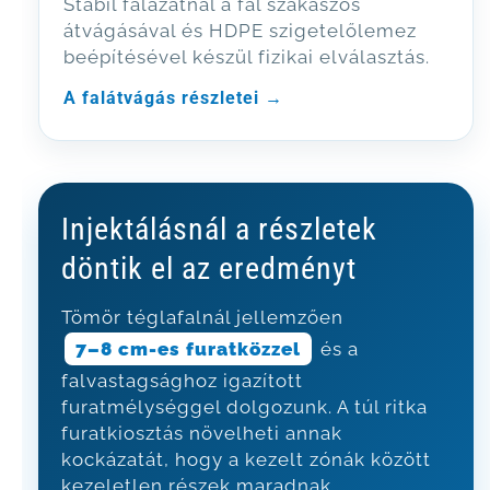
Stabil falazatnál a fal szakaszos
átvágásával és HDPE szigetelőlemez
beépítésével készül fizikai elválasztás.
A falátvágás részletei →
Injektálásnál a részletek
döntik el az eredményt
Tömör téglafalnál jellemzően
7–8 cm-es furatközzel
és a
falvastagsághoz igazított
furatmélységgel dolgozunk. A túl ritka
furatkiosztás növelheti annak
kockázatát, hogy a kezelt zónák között
kezeletlen részek maradnak.