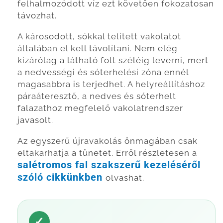
felhalmozódott víz ezt követően fokozatosan
távozhat.
A károsodott, sókkal telített vakolatot
általában el kell távolítani. Nem elég
kizárólag a látható folt széléig leverni, mert
a nedvességi és sóterhelési zóna ennél
magasabbra is terjedhet. A helyreállításhoz
páraáteresztő, a nedves és sóterhelt
falazathoz megfelelő vakolatrendszer
javasolt.
Az egyszerű újravakolás önmagában csak
eltakarhatja a tünetet. Erről részletesen a
salétromos fal szakszerű kezeléséről
szóló cikkünkben
olvashat.