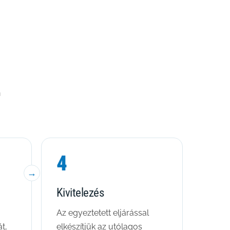
n
4
Kivitelezés
Az egyeztetett eljárással
t,
elkészítjük az utólagos