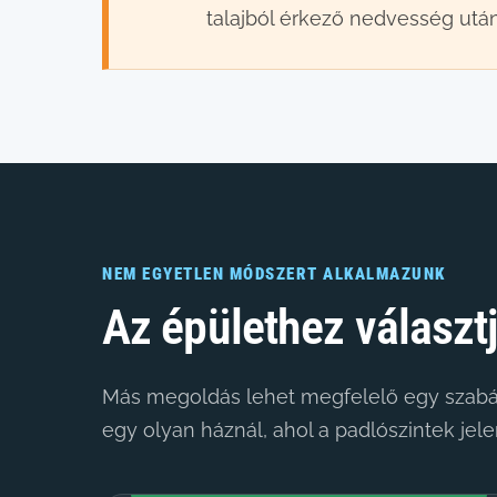
talajból érkező nedvesség utánp
NEM EGYETLEN MÓDSZERT ALKALMAZUNK
Az épülethez választ
Más megoldás lehet megfelelő egy szabály
egy olyan háznál, ahol a padlószintek jel