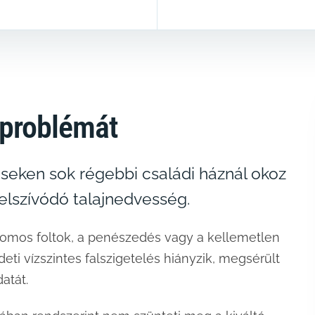
 problémát
seken sok régebbi családi háznál okoz
felszívódó talajnedvesség.
tromos foltok, a penészedés vagy a kellemetlen
eti vízszintes falszigetelés hiányzik, megsérült
atát.