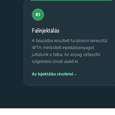
01
Falinjektálás
A falazatba készített furatokon keresztül
WTA-minősített injektálóanyagot
juttatunk a falba. Az anyag víztaszító
szigetelési zónát alakít ki.
Az injektálás részletei