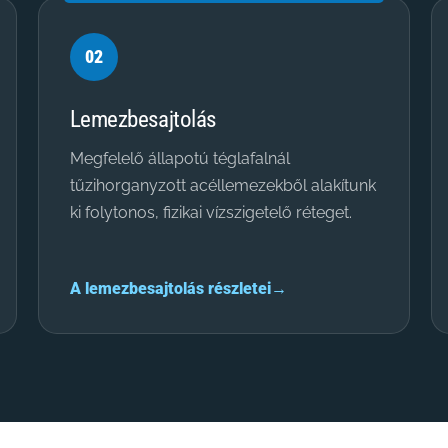
02
Lemezbesajtolás
Megfelelő állapotú téglafalnál
tűzihorganyzott acéllemezekből alakítunk
ki folytonos, fizikai vízszigetelő réteget.
A lemezbesajtolás részletei