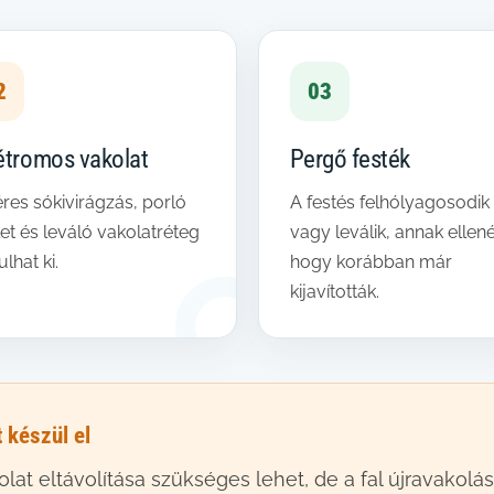
2
03
étromos vakolat
Pergő festék
res sókivirágzás, porló
A festés felhólyagosodik
let és leváló vakolatréteg
vagy leválik, annak ellené
ulhat ki.
hogy korábban már
kijavították.
t készül el
lat eltávolítása szükséges lehet, de a fal újravakol