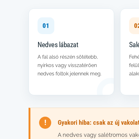
01
0
Nedves lábazat
Sal
A fal alsó részén sötétebb,
Fehé
nyirkos vagy visszatérően
felü
nedves foltok jelennek meg.
alak
Gyakori hiba: csak az új vakola
A nedves vagy salétromos vako