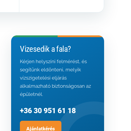
Vizesedik a fala?
Kérjen helyszíni felmérést, és
segítünk eldönteni, melyik
vízszigetelési eljárás
alkalmazható biztonságosan az
épületnél.
+36 30 951 61 18
Ajánlatkérés