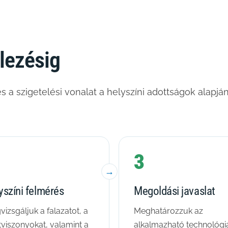
elezésig
s a szigetelési vonalat a helyszíni adottságok alapjá
3
yszíni felmérés
Megoldási javaslat
izsgáljuk a falazatot, a
Meghatározzuk az
tviszonyokat, valamint a
alkalmazható technológiá