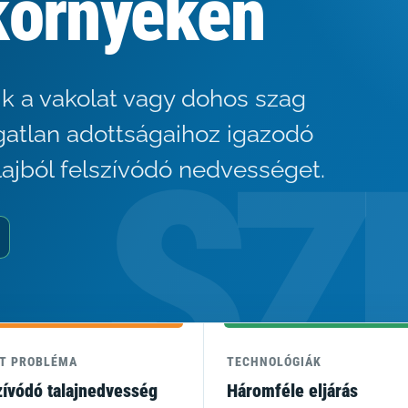
környékén
ik a vakolat vagy dohos szag
gatlan adottságaihoz igazodó
lajból felszívódó nedvességet.
LT PROBLÉMA
TECHNOLÓGIÁK
zívódó talajnedvesség
Háromféle eljárás