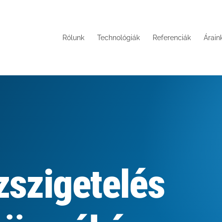
Rólunk
Technológiák
Referenciák
Árain
zszigetelés