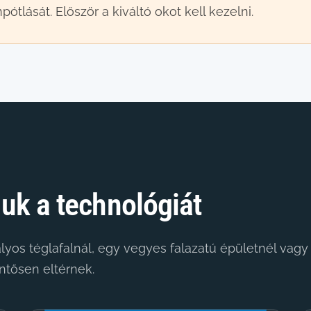
ótlását. Először a kiváltó okot kell kezelni.
juk a technológiát
os téglafalnál, egy vegyes falazatú épületnél vagy
entősen eltérnek.