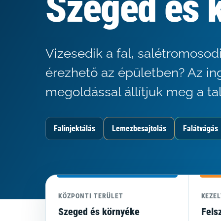
Szeged és 
Vizesedik a fal, salétromosod
érezhető az épületben? Az in
megoldással állítjuk meg a ta
Falinjektálás
Lemezbesajtolás
Falátvágás
KÖZPONTI TERÜLET
KEZE
Szeged és környéke
Fels