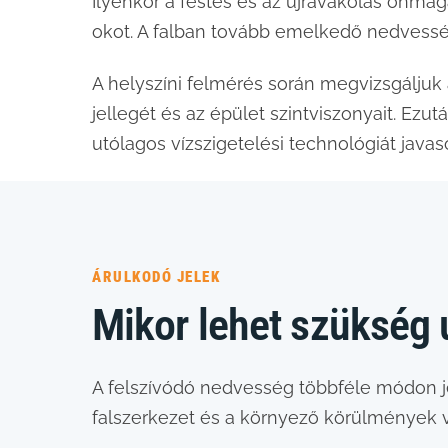
Ilyenkor a festés és az újravakolás önma
okot. A falban tovább emelkedő nedvesség
A helyszíni felmérés során megvizsgáljuk 
jellegét és az épület szintviszonyait. Ezu
utólagos vízszigetelési technológiát javaso
ÁRULKODÓ JELEK
Mikor lehet szükség 
A felszívódó nedvesség többféle módon j
falszerkezet és a környező körülmények v