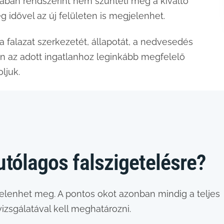
gában rendszerint nem szünteti meg a kiváltó
 idővel az új felületen is megjelenhet.
a falazat szerkezetét, állapotát, a nedvesedés
tán az adott ingatlanhoz leginkább megfelelő
ljuk.
utólagos falszigetelésre?
elenhet meg. A pontos okot azonban mindig a teljes
izsgálatával kell meghatározni.